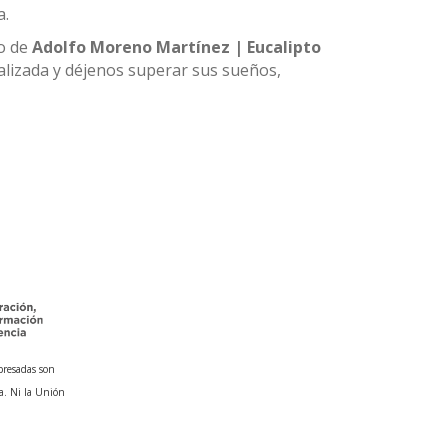
a.
vo de
Adolfo Moreno Martínez | Eucalipto
alizada y déjenos superar sus sueños,
presadas son
a. Ni la Unión