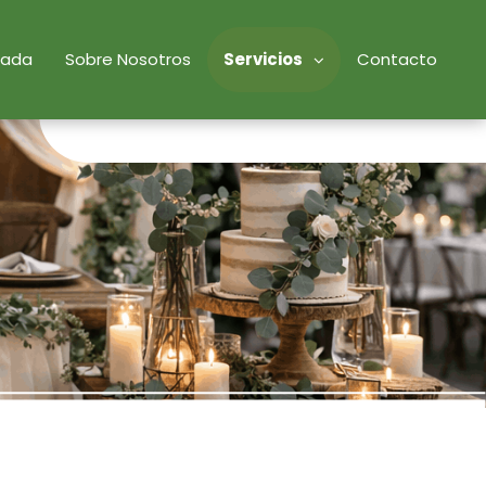
tada
Sobre Nosotros
Servicios
Contacto
34609640338
info@eucaliptodecorativo.es