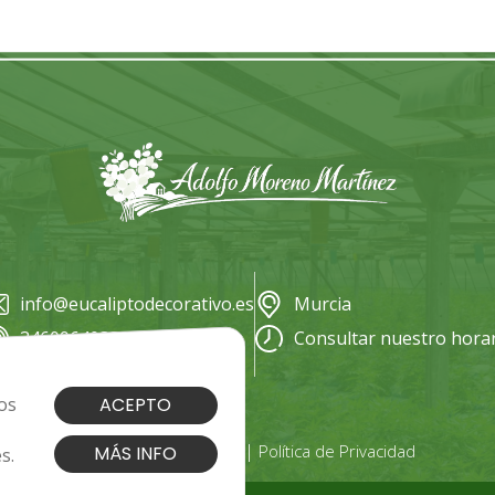
info@eucaliptodecorativo.es
Murcia
34609640338
Consultar nuestro hora
os
ACEPTO
|
|
Cookies
Aviso Legal
Política de Privacidad
MÁS INFO
s.